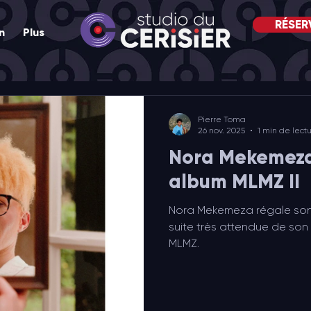
RÉSER
n
Plus
Pierre Toma
26 nov. 2025
1 min de lect
Nora Mekemeza
album MLMZ II
Nora Mekemeza régale son p
suite très attendue de son
MLMZ.