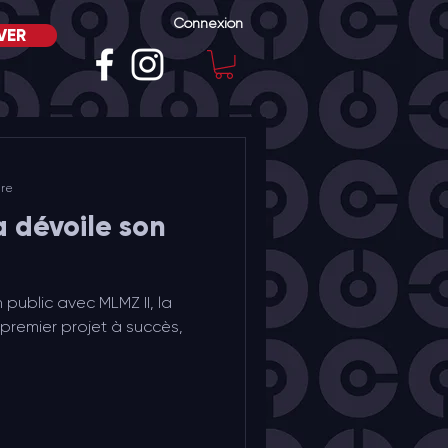
Connexion
VER
ure
 dévoile son
ublic avec MLMZ II, la
 premier projet à succès,