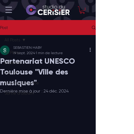
Post
All Posts
SEBASTIEN HABY
All Posts
19 sept. 2024
1 min de lecture
Partenariat UNESCO
podcast
Toulouse "Ville des
voix off
musiques"
Investiga'Science
Dernière mise à jour :
24 déc. 2024
Sortie d'album