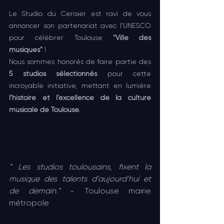
Le Studio du Cerisier est ravi de vous 
annoncer son partenariat avec l'UNESCO 
pour célébrer Toulouse 
"Ville des 
musiques" 
!
Nous sommes honorés de faire partie des
5 studios sélectionnés
 pour cette 
incroyable initiative, mettant en lumière 
l’histoire et l’excellence de la culture 
musicale de Toulouse.
“ Les studios toulousains, fixent la 
musique des talents d’aujourd’hui et 
de demain.”
 - Toulouse mairie 
métropole