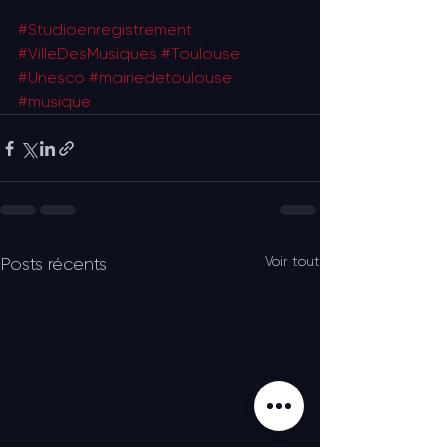
#Studioenregistrement
#VilleDesMusiques
#Toulouse
#Unesco
#mairiedetoulouse
#musique
Voir tout
Posts récents