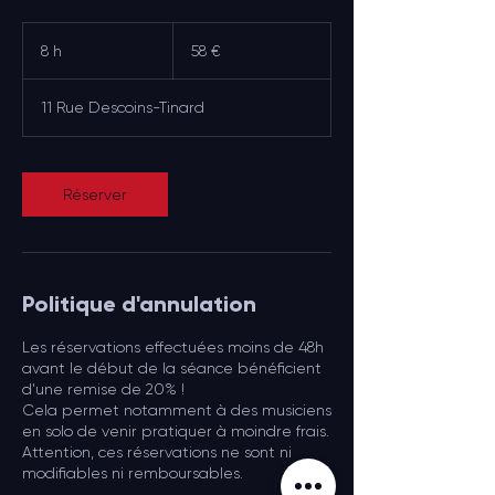
58
euros
8 h
8
58 €
h
11 Rue Descoins-Tinard
Réserver
Politique d'annulation
Les réservations effectuées moins de 48h
avant le début de la séance bénéficient
d'une remise de 20% !
Cela permet notamment à des musiciens
en solo de venir pratiquer à moindre frais.
Attention, ces réservations ne sont ni
modifiables ni remboursables.