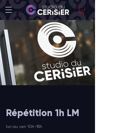
Répétition 1h LM
lun au ven 10h-18h