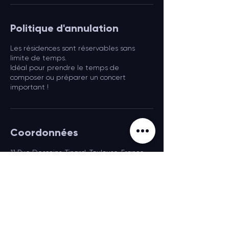
Politique d'annulation
Les résidences sont réservables sans
limite de temps.
Idéal pour prendre le temps de
composer ou préparer un concert
important !
Coordonnées
11 Rue Descoins-Tinard, Toulouse, France
+33 (0)6 11 77 93 33
seb@studioducerisier.com